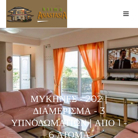
ΜΥΚΉΝΕΣ - 202 |
ΔΙΑΜΈΡΙΣΜΑ - 3
ΥΠΝΟΔΩΜΑΤΊΩΝ | ΑΠΌ 1 -
6 ΆΤΟΜΑ