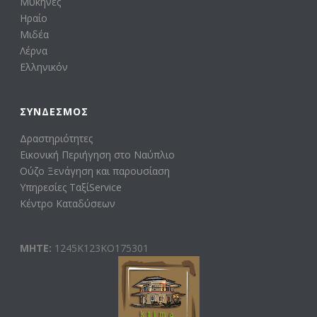
Μυκήνες
Ηραίο
Μιδέα
Λέρνα
Ελληνικόν
ΣΎΝΔΕΣΜΟΣ
Δραστηριότητες
Εικονική Περιήγηση στο Ναύπλιο
Ούζο Ξενάγηση και παρουσίαση
Υπηρεσίες ΤαξίService
Κέντρο Καταδύσεων
ΜΗΤΕ:
1245Κ123ΚΟ175301