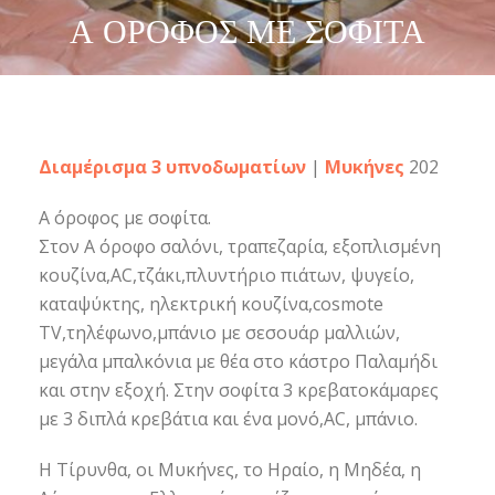
Α ΌΡΟΦΟΣ ΜΕ ΣΟΦΊΤΑ
Διαμέρισμα 3 υπνοδωματίων
|
Μυκήνες
202
Α όροφος με σοφίτα.
Στον Α όροφο σαλόνι, τραπεζαρία, εξοπλισμένη
κουζίνα,AC,τζάκι,πλυντήριο πιάτων, ψυγείο,
καταψύκτης, ηλεκτρική κουζίνα,cosmote
TV,τηλέφωνο,μπάνιο με σεσουάρ μαλλιών,
μεγάλα μπαλκόνια με θέα στο κάστρο Παλαμήδι
και στην εξοχή. Στην σοφίτα 3 κρεβατοκάμαρες
με 3 διπλά κρεβάτια και ένα μονό,AC, μπάνιο.
Η Τίρυνθα, οι Μυκήνες, το Ηραίο, η Μηδέα, η