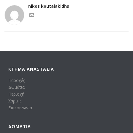
nikos koutalakidhs
ΚΤΗΜΑ ΑΝΑΣΤΑΣΙΑ
Παροχές
Δωμάτια
Περιοχή
Χάρτης
Επικοινωνία
ΔΩΜΆΤΙΑ