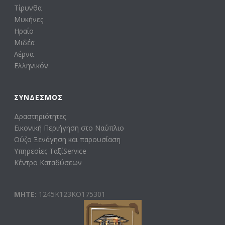
Τίρυνθα
Μυκήνες
Ηραίο
Μιδέα
Λέρνα
Ελληνικόν
ΣΎΝΔΕΣΜΟΣ
Δραστηριότητες
Εικονική Περιήγηση στο Ναύπλιο
Ούζο Ξενάγηση και παρουσίαση
Υπηρεσίες ΤαξίService
Κέντρο Καταδύσεων
ΜΗΤΕ:
1245Κ123ΚΟ175301