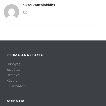
nikos koutalakidhs
ΚΤΗΜΑ ΑΝΑΣΤΑΣΙΑ
Παροχές
Δωμάτια
Περιοχή
Χάρτης
Επικοινωνία
ΔΩΜΆΤΙΑ