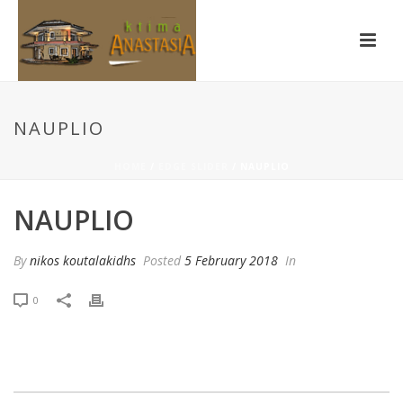
NAUPLIO
HOME
/
EDGE SLIDER
/ NAUPLIO
NAUPLIO
By
nikos koutalakidhs
Posted
5 February 2018
In
0